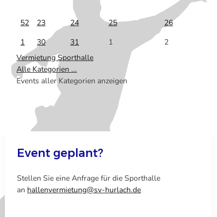
52
23
24
25
26
1
30
31
1
2
Vermietung Sporthalle
Alle Kategorien ...
Events aller Kategorien anzeigen
Event geplant?
Stellen Sie eine Anfrage für die Sporthalle
an
hallenvermietung@sv-hurlach.de