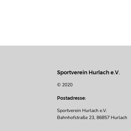
Sportverein Hurlach e.V.
© 2020
Postadresse:
Sportverein Hurlach e.V.
Bahnhofstraße 23, 86857 Hurlach