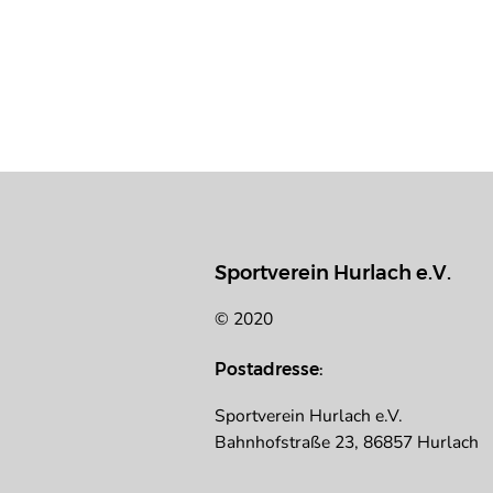
Sportverein Hurlach e.V.
© 2020
Postadresse:
Sportverein Hurlach e.V.
Bahnhofstraße 23, 86857 Hurlach